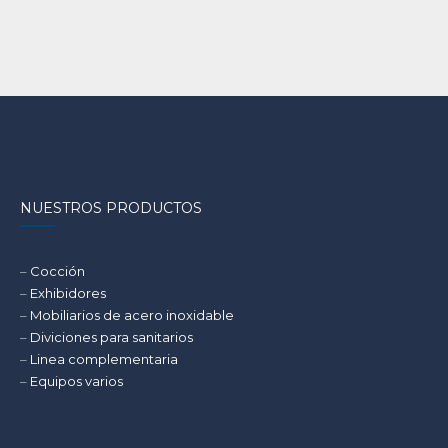
Equipos para Miel
Cuarto Frio
NUESTROS PRODUCTOS
–
Cocción
–
Exhibidores
–
Mobiliarios de acero inoxidable
–
Diviciones para sanitarios
–
Linea complementaria
–
Equipos varios