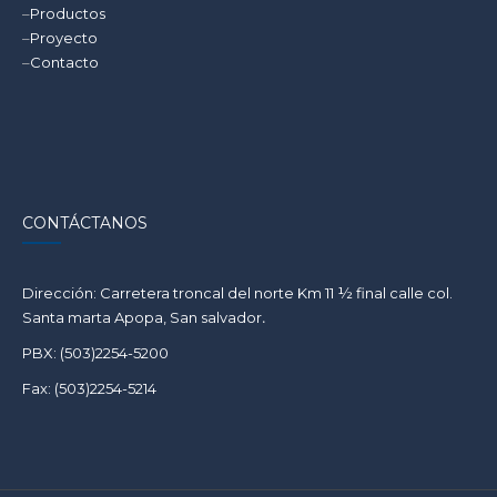
–
Productos
–
Proyecto
–
Contacto
CONTÁCTANOS
Dirección: Carretera troncal del norte Km 11 ½ final calle col.
Santa marta Apopa, San salvador
.
PBX: (503)2254-5200
Fax: (503)2254-5214