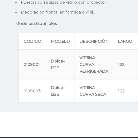
Puertas corredizas de vidrio con protector.
Decoración frontal en formica o vinil.
Modelos disponibles:
CODIGO
MODELO
DESCRIPCIÓN
LARGO
VITRINA
Dolce-
0109001
CURVA
1.22
122F
REFRIGERADA
Dolce-
VITRINA
0109003
1.22
122S
CURVA SECA