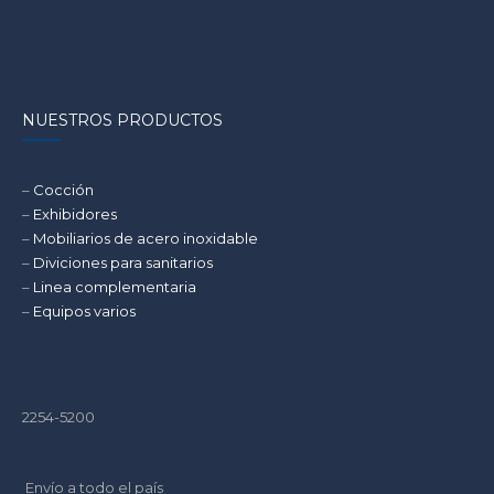
NUESTROS PRODUCTOS
–
Cocción
–
Exhibidores
–
Mobiliarios de acero inoxidable
–
Diviciones para sanitarios
–
Linea complementaria
–
Equipos varios
2254-5200
Envío a todo el país