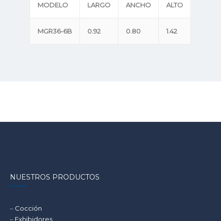
MODELO
LARGO
ANCHO
ALTO
MGR36-6B
0.92
0.80
1.42
NUESTROS PRODUCTOS
–
Cocción
–
Exhibidores