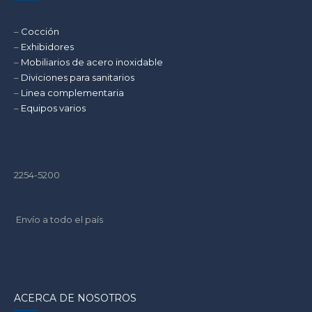
–
Cocción
–
Exhibidores
–
Mobiliarios de acero inoxidable
–
Diviciones para sanitarios
–
Linea complementaria
–
Equipos varios
2254-5200
Envío a todo el país
ACERCA DE NOSOTROS