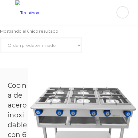
Mostrando el único resultado
Cocin
a de
acero
inoxi
dable
con 6