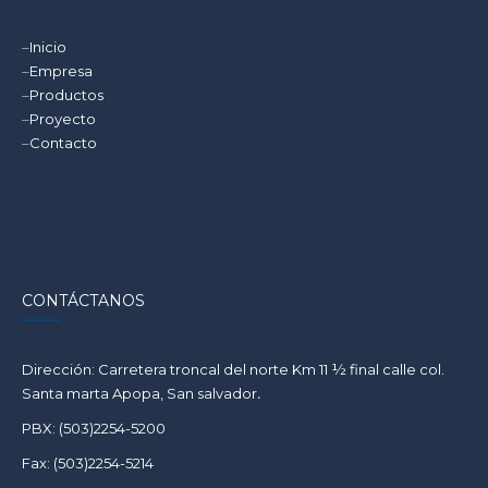
–
Inicio
–
Empresa
–
Productos
–
Proyecto
–
Contacto
CONTÁCTANOS
Dirección: Carretera troncal del norte Km 11 ½ final calle col.
Santa marta Apopa, San salvador
.
PBX: (503)2254-5200
Fax: (503)2254-5214