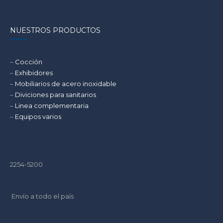
DE
EQUIPOS
NUESTROS PRODUCTOS
DE
ACERO
INOXIDABLE
–
Cocción
EN
–
Exhibidores
COCINAS
–
Mobiliarios de acero inoxidable
INDUSTRIALES.
–
Diviciones para sanitarios
–
Linea complementaria
–
Equipos varios
2254-5200
Envío a todo el país