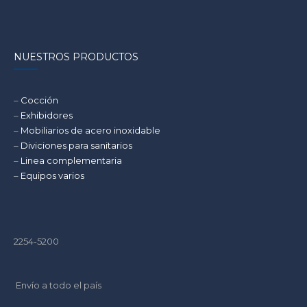
ESENCIALES
PARA
TU
NUESTROS PRODUCTOS
COCINA
COMERCIAL
O
–
Cocción
INDUSTRIAL?
–
Exhibidores
–
Mobiliarios de acero inoxidable
–
Diviciones para sanitarios
–
Linea complementaria
–
Equipos varios
2254-5200
Envío a todo el país