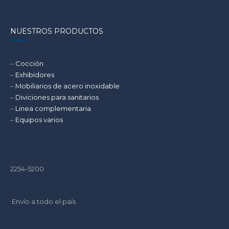
DE
EQUIPOS
NUESTROS PRODUCTOS
DE
ACERO
INOXIDABLE
–
Cocción
EN
–
Exhibidores
COCINAS
–
Mobiliarios de acero inoxidable
INDUSTRIALES.
–
Diviciones para sanitarios
–
Linea complementaria
–
Equipos varios
2254-5200
Envío a todo el país