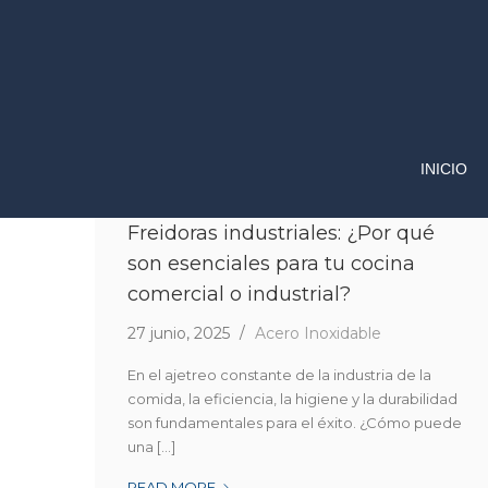
INICIO
Freidoras industriales: ¿Por qué
son esenciales para tu cocina
comercial o industrial?
27 junio, 2025
Acero Inoxidable
En el ajetreo constante de la industria de la
comida, la eficiencia, la higiene y la durabilidad
son fundamentales para el éxito. ¿Cómo puede
una [...]
FREIDORAS
READ MORE