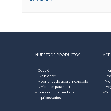
INDUSTRIALES:
¿POR
QUÉ
SON
ESENCIALES
PARA
TU
COCINA
COMERCIAL
O
NUESTROS PRODUCTOS
ACE
INDUSTRIAL?
–
Cocción
–
Inic
–
Exhibidores
–
Emp
–
Mobiliarios de acero inoxidable
–
Pro
–
Diviciones para sanitarios
–
Pro
–
Linea complementaria
–
Con
–
Equipos varios