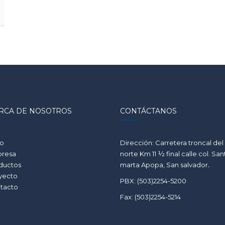
RCA DE NOSOTROS
CONTÁCTANOS
io
Dirección: Carretera troncal del
resa
norte Km 11 ½ final calle col. San
ductos
marta Apopa, San salvador
.
yecto
PBX: (503)2254-5200
tacto
Fax: (503)2254-5214