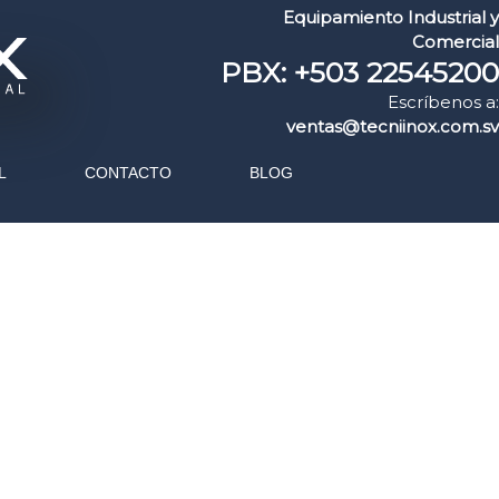
Equipamiento Industrial y
Comercial
PBX: +503 22545200
Escríbenos a:
ventas@tecniinox.com.sv
L
CONTACTO
BLOG