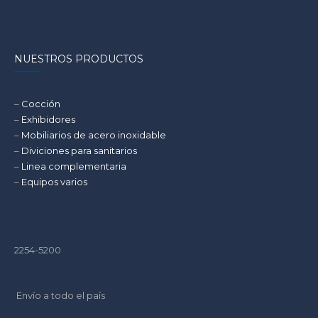
DUCTO
DE
BASURA
NUESTROS PRODUCTOS
EN
EDIFICIOS
COMERCIALES
–
Cocción
Y
–
Exhibidores
RESIDENCIALES.
–
Mobiliarios de acero inoxidable
–
Diviciones para sanitarios
–
Linea complementaria
–
Equipos varios
2254-5200
Envío a todo el país