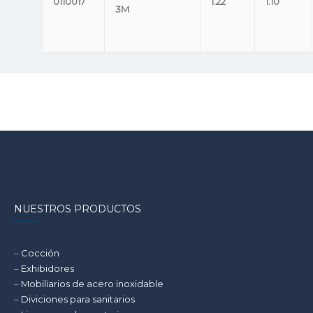
0110017
1.22
1.10
3M
NUESTROS PRODUCTOS
–
Cocción
–
Exhibidores
–
Mobiliarios de acero inoxidable
–
Diviciones para sanitarios