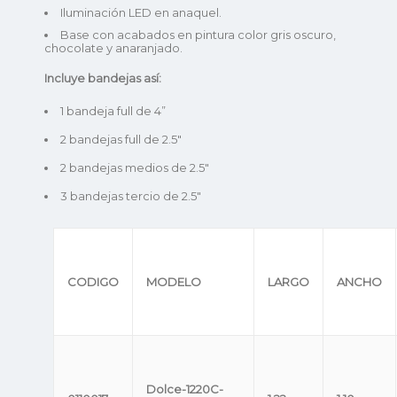
Iluminación LED en anaquel.
Base con acabados en pintura color gris oscuro,
chocolate y anaranjado.
Incluye bandejas así:
1 bandeja full de 4”
2 bandejas full de 2.5″
2 bandejas medios de 2.5″
3 bandejas tercio de 2.5″
CODIGO
MODELO
LARGO
ANCHO
Dolce-1220C-