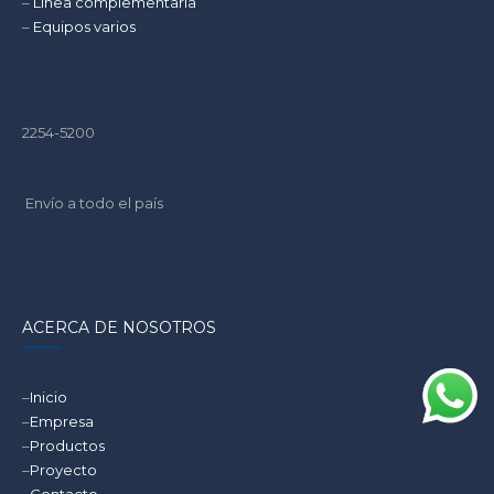
–
Linea complementaria
–
Equipos varios
2254-5200
Envío a todo el país
ACERCA DE NOSOTROS
–
Inicio
–
Empresa
–
Productos
–
Proyecto
–
Contacto