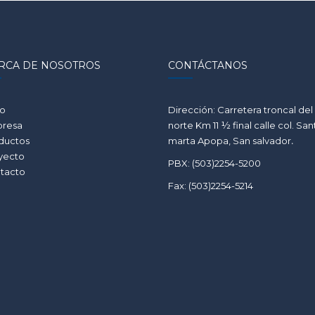
RCA DE NOSOTROS
CONTÁCTANOS
io
Dirección: Carretera troncal del
resa
norte Km 11 ½ final calle col. San
ductos
marta Apopa, San salvador
.
yecto
PBX: (503)2254-5200
tacto
Fax: (503)2254-5214