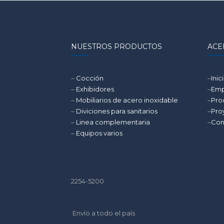
NUESTROS PRODUCTOS
ACE
–
Cocción
–
Inic
–
Exhibidores
–
Emp
–
Mobiliarios de acero inoxidable
–
Pro
–
Diviciones para sanitarios
–
Pro
–
Linea complementaria
–
Con
–
Equipos varios
2254-5200
Envío a todo el país