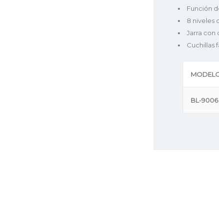
Función d
8 niveles
Jarra con 
Cuchillas
MODEL
BL-9006