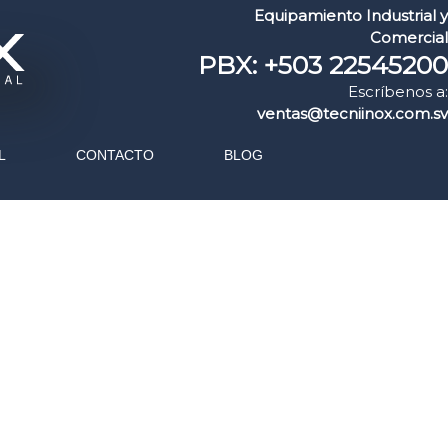
Equipamiento Industrial y
Comercial
PBX: +503 22545200
Escríbenos a:
ventas@tecniinox.com.sv
L
CONTACTO
BLOG