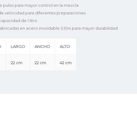
e pulso para mayor control en la mezcla
 de velocidad para diferentes preparaciones
capacidad de 1 litro
 fabricadas en acero inoxidable S304 para mayor durabilidad
O
LARGO
ANCHO
ALTO
22 cm
22 cm
42 cm