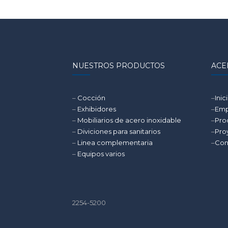
NUESTROS PRODUCTOS
ACE
–
Cocción
–
Inic
–
Exhibidores
–
Emp
–
Mobiliarios de acero inoxidable
–
Pro
–
Diviciones para sanitarios
–
Pro
–
Linea complementaria
–
Con
–
Equipos varios
2254-5200