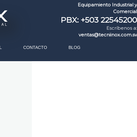
Equipamiento Industrial y
Comercial
PBX: +503 22545200
Escríbenos a:
ventas@tecniinox.com.sv
L
CONTACTO
BLOG