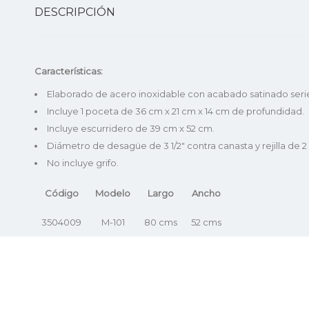
DESCRIPCIÓN
Características:
Elaborado de acero inoxidable con acabado satinado seri
Incluye 1 poceta de 36 cm x 21 cm x 14 cm de profundidad.
Incluye escurridero de 39 cm x 52 cm.
Diámetro de desagüe de 3 1/2″ contra canasta y rejilla de 2 1
No incluye grifo.
Código
Modelo
Largo
Ancho
3504009
M-101
80 cms
52 cms