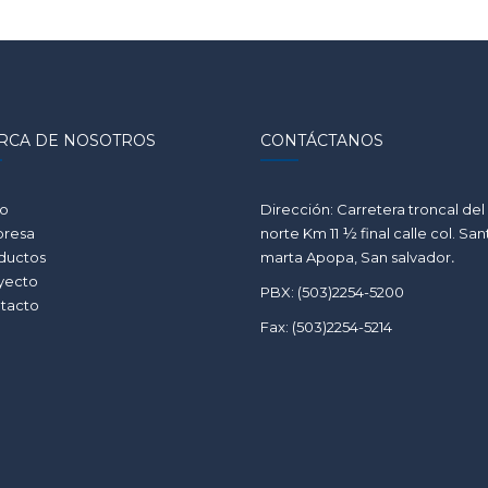
RCA DE NOSOTROS
CONTÁCTANOS
io
Dirección: Carretera troncal del
resa
norte Km 11 ½ final calle col. San
ductos
marta Apopa, San salvador
.
yecto
PBX: (503)2254-5200
tacto
Fax: (503)2254-5214