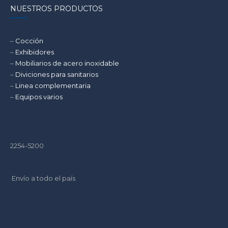
NUESTROS PRODUCTOS
–
Cocción
–
Exhibidores
–
Mobiliarios de acero inoxidable
–
Diviciones para sanitarios
–
Linea complementaria
–
Equipos varios
2254-5200
Envío a todo el país