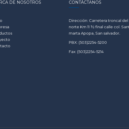
RCA DE NOSOTROS
CONTÁCTANOS
io
Dirección: Carretera troncal del
resa
norte Km 11 ½ final calle col. San
ductos
marta Apopa, San salvador
.
yecto
PBX: (503)2254-5200
tacto
Fax: (503)2254-5214