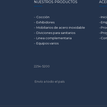
NUESTROS PRODUCTOS
ACE
–
Cocción
–
Inic
–
Exhibidores
–
Emp
–
Mobiliarios de acero inoxidable
–
Pro
–
Diviciones para sanitarios
–
Pro
–
Linea complementaria
–
Con
–
Equipos varios
2254-5200
Envío a todo el país