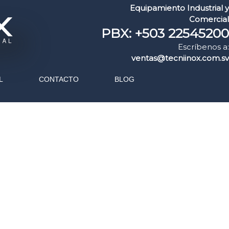
Equipamiento Industrial y
Comercial
PBX: +503 22545200
Escríbenos a:
ventas@tecniinox.com.sv
L
CONTACTO
BLOG