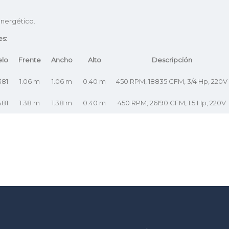
nergético.
es:
lo
Frente
Ancho
Alto
Descripción
381
1.06 m
1.06 m
0.40 m
450 RPM, 18835 CFM, 3/4 Hp, 220V
481
1.38 m
1.38 m
0.40 m
450 RPM, 26190 CFM, 1.5 Hp, 220V