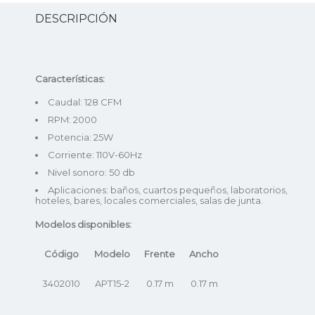
DESCRIPCIÓN
Características:
Caudal: 128 CFM
RPM: 2000
Potencia: 25W
Corriente: 110V-60Hz
Nivel sonoro: 50 db
Aplicaciones: baños, cuartos pequeños, laboratorios,
hoteles, bares, locales comerciales, salas de junta.
Modelos disponibles:
Código
Modelo
Frente
Ancho
3402010
APT15-2
0.17 m
0.17 m