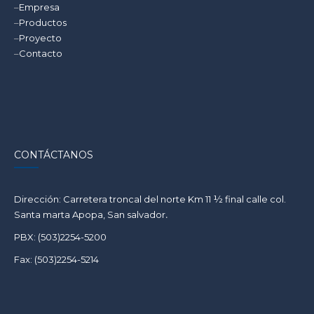
–
Empresa
–
Productos
–
Proyecto
–
Contacto
CONTÁCTANOS
Dirección: Carretera troncal del norte Km 11 ½ final calle col.
Santa marta Apopa, San salvador
.
PBX: (503)2254-5200
Fax: (503)2254-5214