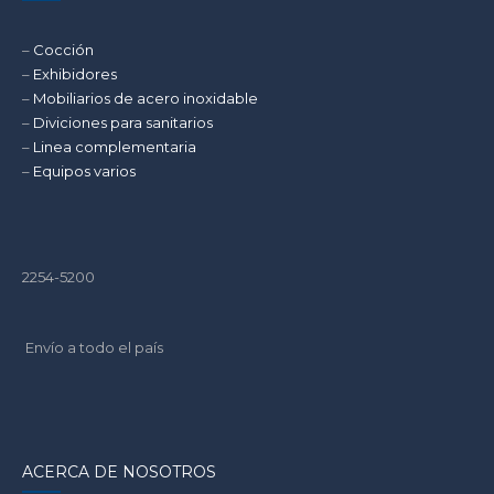
–
Cocción
–
Exhibidores
–
Mobiliarios de acero inoxidable
–
Diviciones para sanitarios
–
Linea complementaria
–
Equipos varios
2254-5200
Envío a todo el país
ACERCA DE NOSOTROS