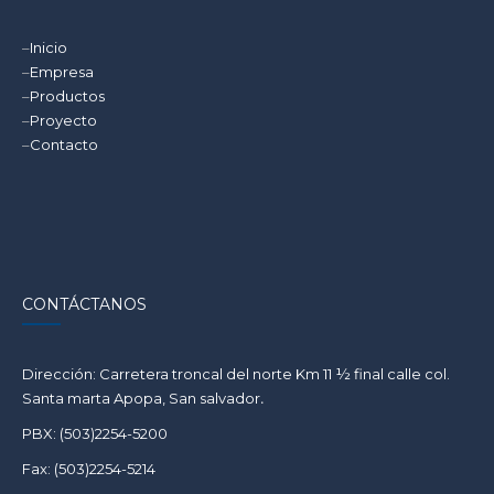
–
Inicio
–
Empresa
–
Productos
–
Proyecto
–
Contacto
CONTÁCTANOS
Dirección: Carretera troncal del norte Km 11 ½ final calle col.
Santa marta Apopa, San salvador
.
PBX: (503)2254-5200
Fax: (503)2254-5214