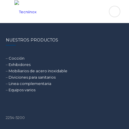
NUESTROS PRODUCTOS
–
Cocción
–
Exhibidores
–
Mobiliarios de acero inoxidable
–
Diviciones para sanitarios
–
Linea complementaria
–
Equipos varios
2254-5200