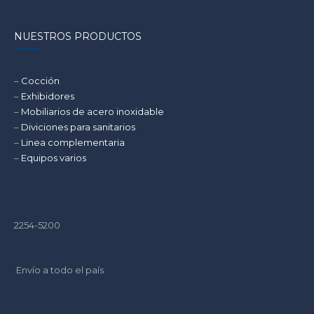
NUESTROS PRODUCTOS
–
Cocción
–
Exhibidores
–
Mobiliarios de acero inoxidable
–
Diviciones para sanitarios
–
Linea complementaria
–
Equipos varios
2254-5200
Envío a todo el país