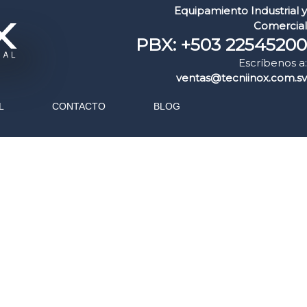
Equipamiento Industrial y
Comercial
PBX: +503 22545200
Escríbenos a:
ventas@tecniinox.com.sv
L
CONTACTO
BLOG