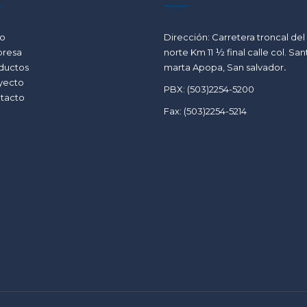
io
Dirección: Carretera troncal del
resa
norte Km 11 ½ final calle col. San
ductos
marta Apopa, San salvador
.
yecto
PBX: (503)2254-5200
tacto
Fax: (503)2254-5214