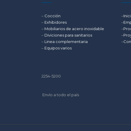
–
Cocción
–
Inic
–
Exhibidores
–
Emp
–
Mobiliarios de acero inoxidable
–
Pro
–
Diviciones para sanitarios
–
Pro
–
Linea complementaria
–
Con
–
Equipos varios
2254-5200
Envío a todo el país