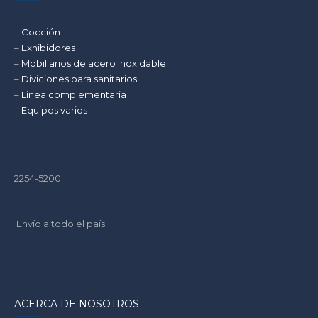
–
Cocción
–
Exhibidores
–
Mobiliarios de acero inoxidable
–
Diviciones para sanitarios
–
Linea complementaria
–
Equipos varios
2254-5200
Envío a todo el país
ACERCA DE NOSOTROS