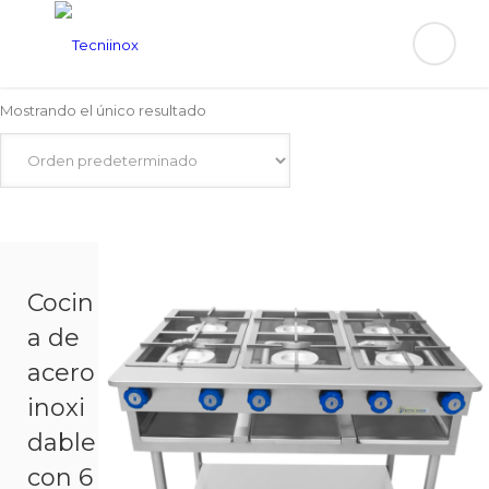
Mostrando el único resultado
Cocin
a de
acero
inoxi
dable
con 6