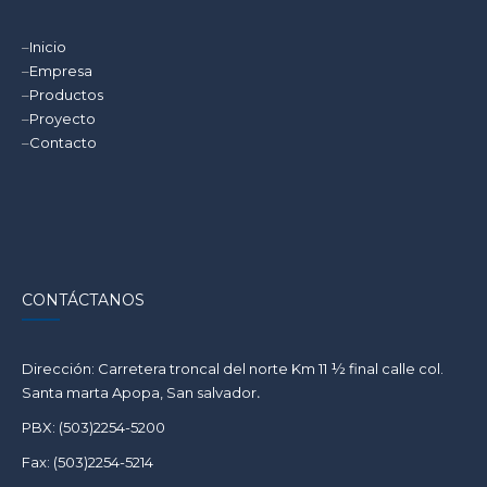
–
Inicio
–
Empresa
–
Productos
–
Proyecto
–
Contacto
CONTÁCTANOS
Dirección: Carretera troncal del norte Km 11 ½ final calle col.
Santa marta Apopa, San salvador
.
PBX: (503)2254-5200
Fax: (503)2254-5214