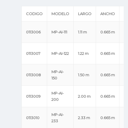
CODIGO
MODELO
LARGO
ANCHO
A
0.
0113006
MP-AI-111
1.11 m
0.665 m
m
0.
0113007
MP-AI-122
1.22 m
0.665 m
m
MP-AI-
0.
0113008
1.50 m
0.665 m
150
m
MP-AI-
0.
0113009
2.00 m
0.665 m
200
m
MP-AI-
0.
0113010
2.33 m
0.665 m
233
m