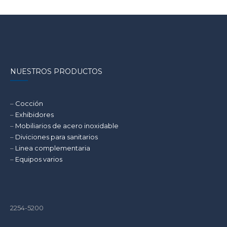
NUESTROS PRODUCTOS
–
Cocción
–
Exhibidores
–
Mobiliarios de acero inoxidable
–
Diviciones para sanitarios
–
Linea complementaria
–
Equipos varios
2254-5200