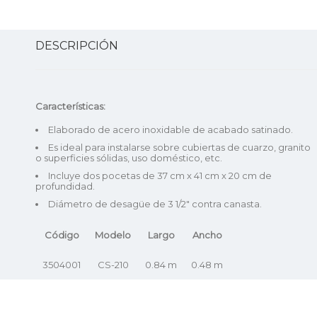
DESCRIPCIÓN
Características:
Elaborado de acero inoxidable de acabado satinado.
Es ideal para instalarse sobre cubiertas de cuarzo, granito
o superficies sólidas, uso doméstico, etc.
Incluye dos pocetas de 37 cm x 41 cm x 20 cm de
profundidad.
Diámetro de desagüe de 3 1/2″ contra canasta.
Código
Modelo
Largo
Ancho
3504001
CS-210
0.84 m
0.48 m