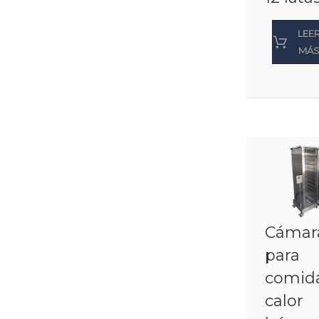
LEE
MÁ
Cámar
para
comid
calor