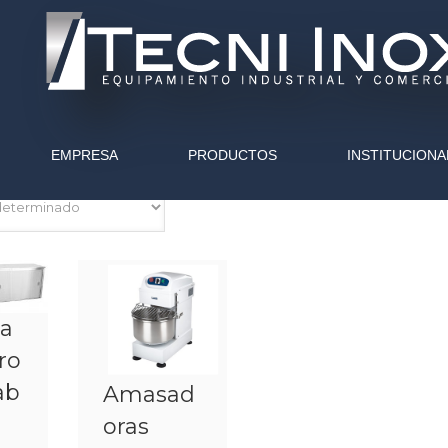
EMPRESA
PRODUCTOS
INSTITUCIONA
Mostrando 1–16 de 65 resultados
na
ro
ab
Amasad
oras