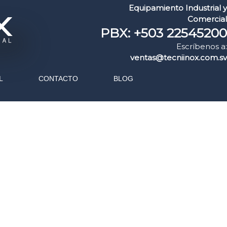
Equipamiento Industrial y
Comercial
PBX: +503 22545200
Escríbenos a:
ventas@tecniinox.com.sv
L
CONTACTO
BLOG