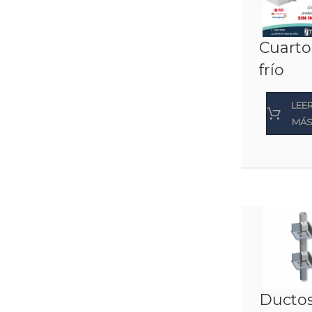
Cuarto
frío
LEE
MÁ
Ducto