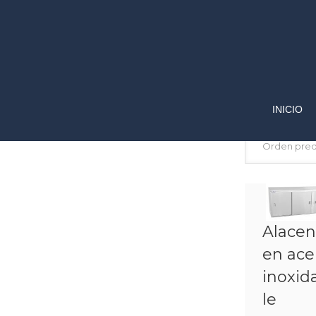
INICIO
Alace
en ace
inoxid
le