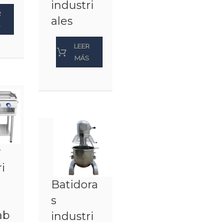
industri
R
ales
S
LEER
MÁS
r
i
Batidora
s
ab
industri