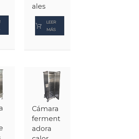
ales
R
LEER
S
MÁS
a
Cámara
ferment
e
adora
s
calor