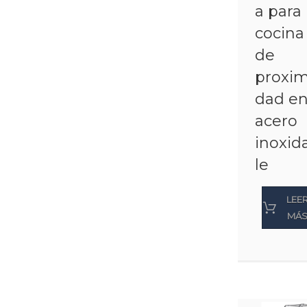
a para
cocina
de
proxim
dad e
acero
inoxid
le
LEE
MÁ