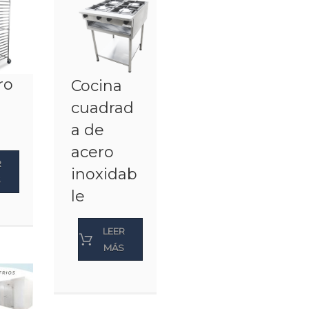
ro
Cocina
cuadrad
a de
acero
R
inoxidab
S
le
LEER
MÁS