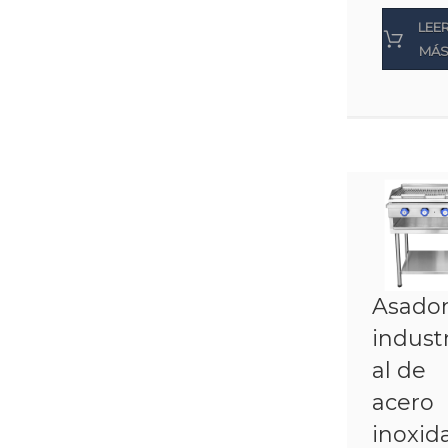
LEE
MÁ
Asado
industr
al de
acero
inoxid