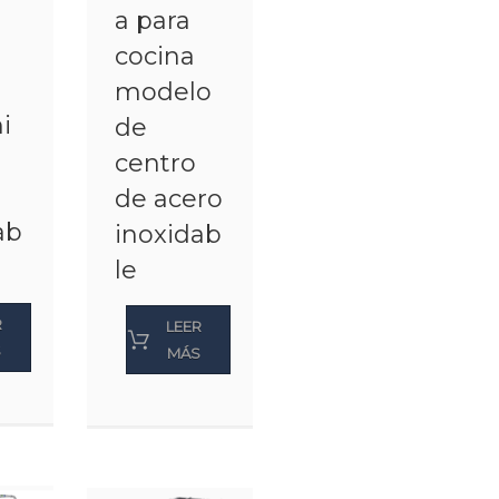
a para
cocina
modelo
i
de
n
centro
de acero
ab
inoxidab
le
R
LEER
S
MÁS