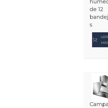
húme
de 12
bande
s
LEE
MÁ
Camp