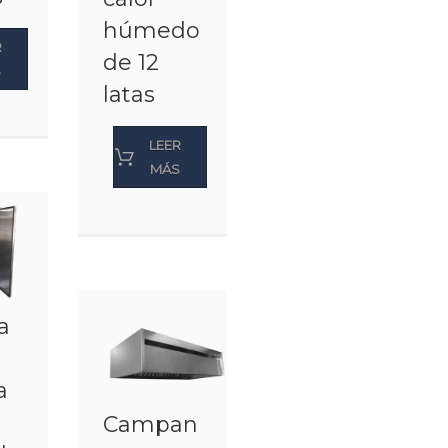
húmedo
R
de 12
S
latas
LEER
MÁS
a
a
Campan