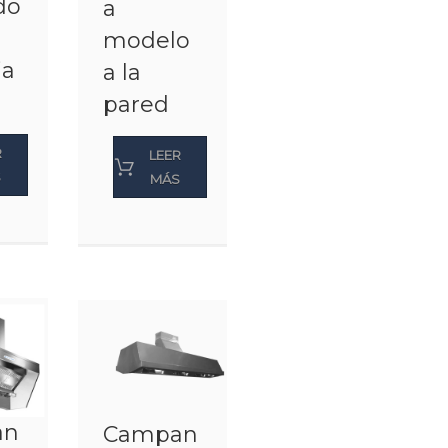
do
a
modelo
ja
a la
pared
R
LEER
S
MÁS
an
Campan