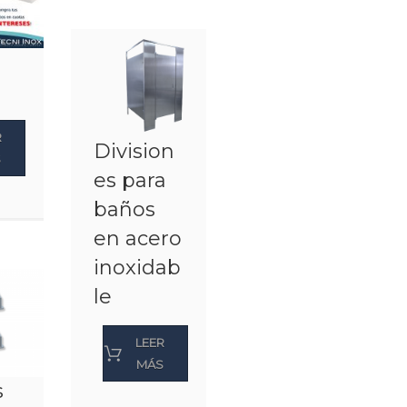
R
Division
S
es para
baños
en acero
inoxidab
le
LEER
MÁS
s